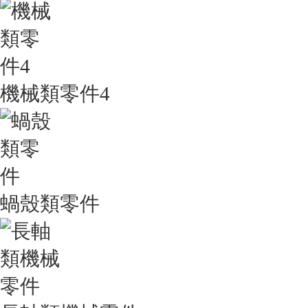
機械類零件4
蝸殼類零件