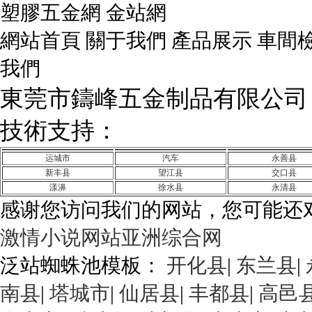
塑膠五金網 金站網
網站首頁 關于我們 產品展示 車間
我們
東莞市鑄峰五金制品有限公司 版權
技術支持：
東莞網站建設
粵IC
运城市
汽车
永善县
新丰县
望江县
交口县
漾濞
徐水县
永清县
感谢您访问我们的网站，您可能还
激情小说网站亚洲综合网
泛站蜘蛛池模板：
开化县
|
东兰县
|
南县
|
塔城市
|
仙居县
|
丰都县
|
高邑