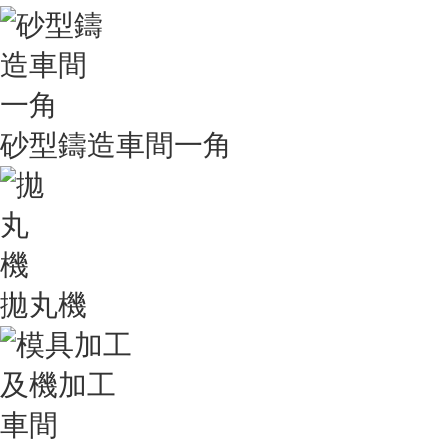
砂型鑄造車間一角
拋丸機