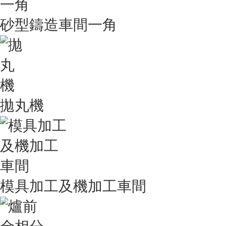
砂型鑄造車間一角
拋丸機
模具加工及機加工車間