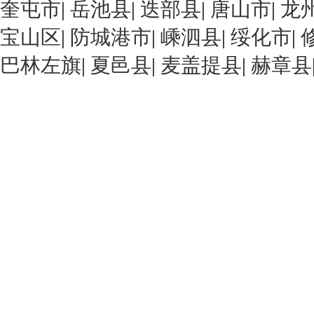
奎屯市
|
岳池县
|
迭部县
|
唐山市
|
龙
宝山区
|
防城港市
|
嵊泗县
|
绥化市
|
巴林左旗
|
夏邑县
|
麦盖提县
|
赫章县